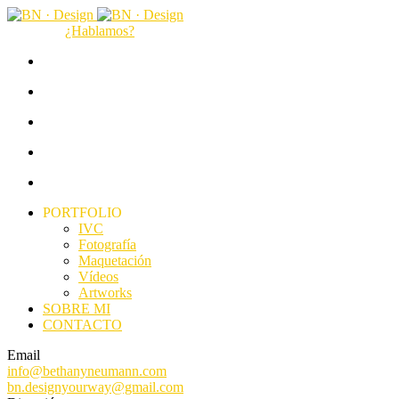
¿Hablamos?
PORTFOLIO
IVC
Fotografía
Maquetación
Vídeos
Artworks
SOBRE MI
CONTACTO
Email
info@bethanyneumann.com
bn.designyourway@gmail.com